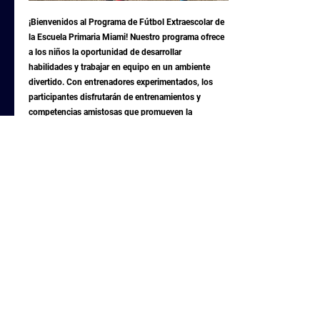
¡Bienvenidos al Programa de Fútbol Extraescolar de
la Escuela Primaria Miami! Nuestro programa ofrece
a los niños la oportunidad de desarrollar
habilidades y trabajar en equipo en un ambiente
divertido. Con entrenadores experimentados, los
participantes disfrutarán de entrenamientos y
competencias amistosas que promueven la
condición física. ¡Únanse a nosotros para despertar
el amor por el fútbol en sus hijos!
JOIN US
PORTERO